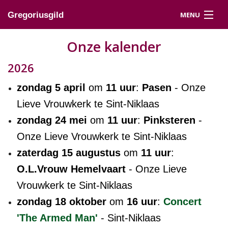
MENU
Gregoriusgild
Home
Onze kalender
Concert 2026
2026
Contact
zondag 5 april
om
11 uur
:
Pasen
- Onze
Lieve Vrouwkerk te Sint-Niklaas
Agenda
zondag 24 mei
om
11 uur
:
Pinksteren
-
Over ons
Onze Lieve Vrouwkerk te Sint-Niklaas
zaterdag 15 augustus
om
11 uur
:
Versterking
O.L.Vrouw Hemelvaart
- Onze Lieve
Leden
Vrouwkerk te Sint-Niklaas
zondag 18 oktober
om
16 uur
:
Concert
'The Armed Man'
- Sint-Niklaas